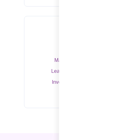
Tags
Marketing
Strategy
Management
Finance
Leadership
Networking
Investment
Technology
Sales
Branding