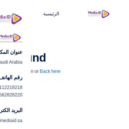
الرئيسية
من نحن
عنوان المك
lts found
audi Arabia
y searching again or
Back here
رقم الهاتف
112218218
562828220
البريد الكت
mediaid.sa