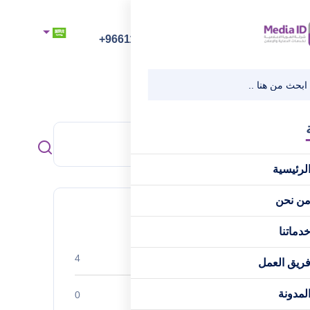
رقم الهاتف
+966112218218
لرئيسية
ن نحن
Categories
دماتنا
استراتيجيات البزنس
4
ريق العمل
لمدونة
الإدارة المالية
0