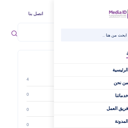
ا
فريق العمل
المدونة
اتصل بنا
Categories
لرئيسية
استراتيجيات البزنس
4
ن نحن
الإدارة المالية
0
دماتنا
ريق العمل
تطوير المسار المهني
0
لمدونة
قصص النجاح
0