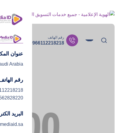
رقم الهاتف
+966112218218
عنوان المك
audi Arabia
رقم الهاتف
112218218
562828220
البريد الكت
mediaid.sa