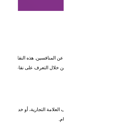
وة هو جزء أساسي من تحليل SWOT، حيث يحدد الجوانب الإيجابية التي تميز العمل عن المنافسين. هذه النقاط قد 
لمعروفة، أو حتى فريق العمل المتميز. من خلال التعرف على نقاط القوة،
.
 هذه قد تتضمن نقص الموارد، ضعف العلامة التجارية، أو خدمات العمل
يجيات لمعالجتها وتحسين أدائها العام.