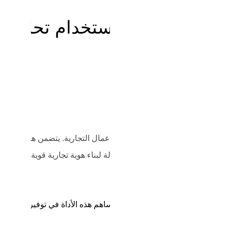
ية تجارية قوية باستخدام تحليل
ميزة
ة والضعف والفرص والتهديدات التي تواجه الأعمال التجارية. يتضمن هذا التحليل
 مما يساعد في وضع استراتيجيات فعالة لبناء هوية تجارية قوية ومستدامة
ط القوة والضعف والفرص والتهديدات،حيث تساهم هذه الأداة في توفير نظرة