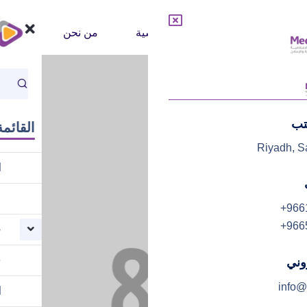
الرئيسية
من نحن
خدماتن
تب
القائمة
Riyadh, S
ا
م
+966
+966
خ
ف
روني
info@
ا