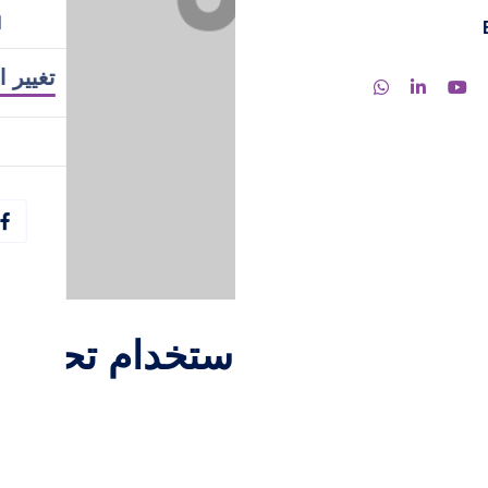
ا
تغيير ا
ية تجارية قوية باستخدام تحليل
 البزنس