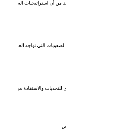
ل SWOT ليست لمرة واحدة، بل تتطلب مراجعة وتحليل دوري للتأكد من أن استراتيجيات العمل تتما
ت مرنة تساعد في التغلب على كل الصعوبات التي تواجه العلامة التجار
سوق.
ة لمواجهة المنافسة.
ي حالة استعداد، مما يمكنها من التصدي للتحديات والاستفادة من الفرص.
يرات في السوق واحتياجات العملاء.
وضعف جديدة وفتح آفاق جديدة للفرص.