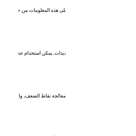
قة حول الأعمال والسوق والمنافسين. يمكن الحصول على هذه المعلومات من خلال الأبح
ط القوة، نقاط الضعف، الفرص، والتهديدات. يمكن استخدام جداول أو قو
ة للاستفادة من نقاط القوة والفرص، ومعالجة نقاط الضعف، والتعامل مع