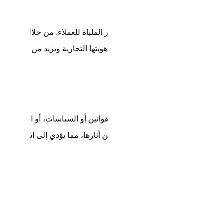
جديدة في السوق أو الاحتياجات غير الملباة للعملاء. من خلال استغلال
دخول أسواق جديدة، مما يعزز من هويتها التجارية ويزيد من قدرتها
مثل المنافسة القوية، التغيرات في القوانين أو السياسات، أو الظروف
أعمال تطوير استراتيجيات للتخفيف من أثارها، مما يؤدي إلى استمرارية