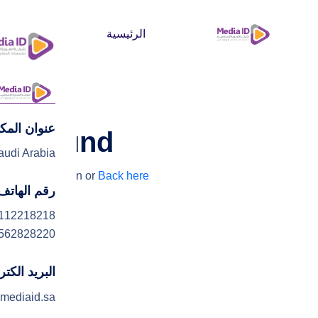
الرئيسية
من نحن
عنوان المك
lts found
audi Arabia
y searching again or
Back here
رقم الهاتف
112218218
562828220
البريد الكت
mediaid.sa