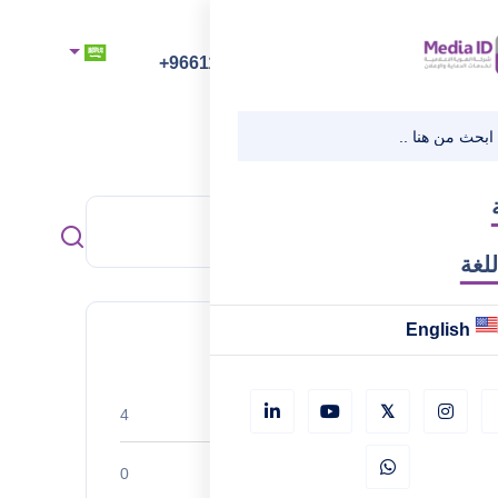
رقم الهاتف
+966112218218
للغة
English
Categories
استراتيجيات البزنس
4
الإدارة المالية
0