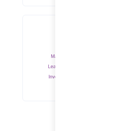
Tags
Marketing
Strategy
Management
Finance
Leadership
Networking
Investment
Technology
Sales
Branding