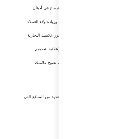
 السوق؛ نجعلها تجربة مرئية ومشاعر إيجابية تترسخ في أذهان
عملاء، مما يعزز من قدرتك على جذب عملاء جدد وزيادة ولاء العملاء
باع دائم. من خلال تصميم جذاب ومرئي مميز، تبرز علامتك التجارية
لى منصات التواصل الاجتماعي أو في حملاتك الإعلانية. تصميم
ى المدى الطويل. مع توافر عناصر الهوية المؤثرة، تصبح علامتك
م في السوق. من خلال هذه الخدمة، نقدم لك العديد من المنافع التي
ز وجذاب.
ملائك، مما يعزز من ولائهم لشركتك.
نافسين، مما يجعل علامتك التجارية لا تُنسى.
الرقمية وغير الرقمية.