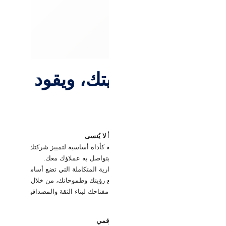
صميم يعكس رؤيتك، ويقود تميز
هوية التجارية
ية الإعلامية تبني لك علامة تجارية تترك أثراً لا يُنسى
عالم الأعمال المتسارع، تبرز الهوية التجارية كأداة أساسية لتمييز شركتك عن الآخر
امل لرسالتك، قيمك، وأسلوبك الفريد الذي يتواصل به عملاؤك معك.
لهوية الإعلامية، نقدم لك خدمة الهوية التجارية المتكاملة التي تضع أساساً قوياً ل
 نساعدك في تصميم هوية تجارية تتناغم مع رؤيتك وطموحاتك، من خلال حلول مبتكر
مؤسسة راسخة، فإن هوية تجارية قوية هي مفتاحك لبناء الثقة والمصداقية، وجذب عم
 الهوية التجارية على جمهورك و حضورك الرقمي