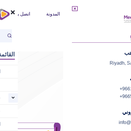
خدماتنا
فريق العمل
المدونة
اتصل بنا
تب
القائمة
Riyadh, S
ا
م
+966
+966
خ
ف
روني
info@
ا