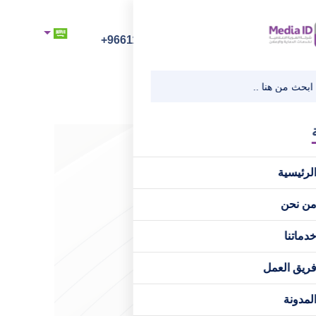
رقم الهاتف
+966112218218
لرئيسية
ن نحن
دماتنا
ريق العمل
لمدونة