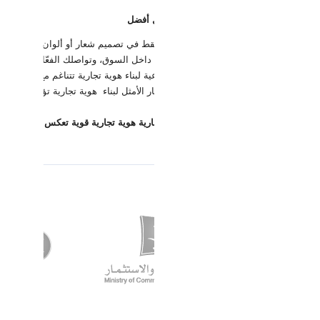
وية التجارية هي استثمارك الذكي للمستقبل أفضل
ما تبني هوية تجارية قوية، فإنك لا تستثمر فقط في تصميم شعار أو ألوان، بل في بنا
العنصر الأساسي الذي سيساهم في تميزك داخل السوق، وتواصلك الفعّال مع عملائ
لهوية الإعلامية، نحن هنا لتقديم حلول إبداعية لبناء هوية تجارية تتناغم مع رؤيتك
ادة تميزك في السوق، فإن خدماتنا هي الخيار الأمثل لبناء هوية تجارية تؤثر في جمه
 الآن مع الهوية الإعلامية، وامنح علامتك التجارية هوية تجارية قوية تعكس قيمك وت