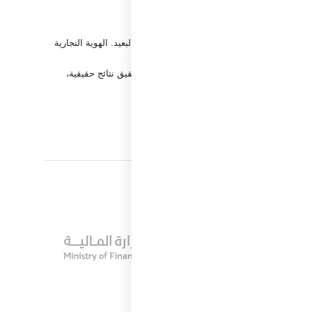
ء أساس متين لنمو شركتك ونجاحها على المدى البعيد. الهوية التجارية
ك، ونجاحك المستدام.
 وتحقق لك التفرد في السوق. إذا كنت ترغب في تحقيق نتائج حقيقية،
ورك وتحقق لك النجاح الذي تطمح إليه.
زيد من نجاحك في السوق!