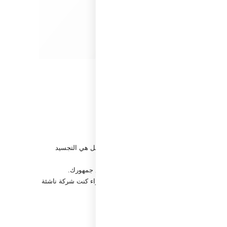
ك
ين. الهوية التجارية ليست مجرد شعار أو تصميم، بل هي التجسيد
شركتك وتساهم في بناء علاقة قوية وطويلة الأمد مع جمهورك.
ة تؤكد مكانتك في السوق وتعزز من تميزك. سواء كنت شركة ناشئة
لاء جدد.