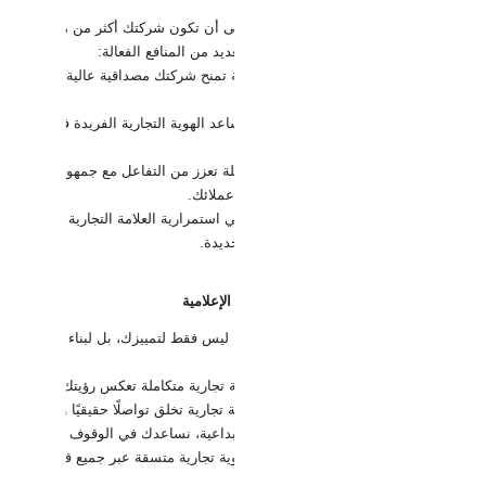
خلال تصميم هوية تجارية متكاملة، نعمل على أن تكون شركتك أكثر من مجرد اسم في
ئك. تأثير هوية تجارية قوية يمتد ليشمل العديد من المنافع الفعالة:
هوية تجارية احترافية تمنح شركتك مصداقية عالية في أعين ال
ليين.
في ظل كثرة المنافسين، تساعد الهوية التجارية الفريدة في خلق انط
ح الخيار الأول للعملاء في فئتك.
هوية تجارية متكاملة تعزز من التفاعل مع جمهورك، سواء ع
ق ورسائل واضحة تقوي العلاقة بينك وبين عملائك.
: هوية تجارية قوية تساهم في استمرارية العلامة التجارية ونموها عل
جارية قادرة على التوسع والنمو في أسواق جديدة.
زات خدمة الهوية التجارية من شركة الهوية الإعلامية
 في الهوية الإعلامية نضمن لك هوية تجارية ليس فقط لتمييزك، بل لبناء نجاح مستدا
هم في تحسين أداء علامتك التجارية:
ر هوية تجارية تميزك:
نركز على تصميم هوية تجارية متكاملة تعكس رؤيتك بشكل ممي
صل فعال مع جمهورك:
نساعدك في بناء هوية تجارية تخلق تواصلًا حقيقيًا وقويًا مع ع
ق لك التفرد في السوق:
من خلال حلولنا الإبداعية، نساعدك في الوقوف بعيدًا عن الم
ة متكاملة على جميع المنصات:
نضمن لك هوية تجارية متسقة عبر جميع قنوات الاتصال 