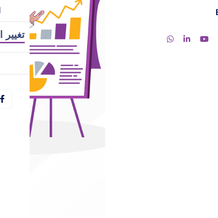
ا
تغيير ا