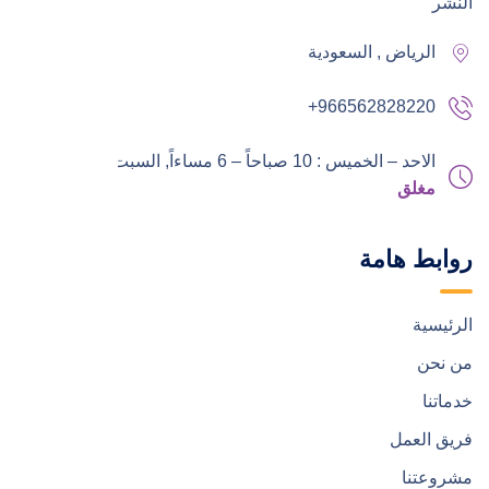
النشر
الرياض , السعودية
+966562828220
الاحد – الخميس : 10 صباحاً – 6 مساءاً,
السبت – الجمعة :
مغلق
روابط هامة
الرئيسية
من نحن
خدماتنا
فريق العمل
مشروعتنا