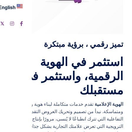
English
ت
تميز رقمي ، برؤية مبتكرة
استثمر في الهوية
الرقمية، واستثمر في
مستقبلك
الهوية الإعلامية
تقدم خدمات متكاملة لبناء هوية رقمية قوية
ومتماسكة. نبدأ من تصميم وتحريك العروض التقديمية
التفاعلية التي تترك انطباعًا لا يُنسى، مرورًا بإنتاج الأفلام
الترويجية التي تعرض علامتك التجارية بشكل جذاب. نصمم