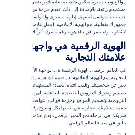
مواقع ويب مميزة تعكس شخصية علامتك وتضمن تجربة
مستخدم رائعة. بالإضافة إلى ذلك، نقدم حزمة من قوالب
حسابات التواصل لتسهيل إدارة المحتوى والتواصل مع
جمهورك بفعالية. مع الهوية الإعلامية، اجعل علامتك التجارية
لا تُقاوم، واستثمر في بناء هوية رقمية تترك أثراً لا يُنسى.
الهوية الرقمية هي واجهة
علامتك التجارية
في العالم الرقمي، الهوية الرقمية هي الواجهة الأولى لعلامتك
التجارية. مع
الهوية الإعلامية
، سنصمم لك هوية رقمية جذابة
تعبر عن شخصيتك وتلفت انتباه العملاء المستهدفين. من
تصميم وتحريك العروض التقديمية التفاعلية إلى إنتاج الأفلام
الترويجية وتصميم المواقع وحزمة قوالب التواصل، نضمن أن
تتحدث علامتك التجارية عن نفسها بكل وضوح وقوة. اجعلنا
شريكك في الرحلة نحو التميز الرقمي، ودع علامتك التجارية
تتألق في سماء العالم الرقمي.
استثمر في المستقبل، استثمر في النجاح مع
الهوية الإعلامية
.