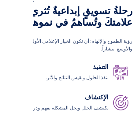
رحلةُ تسويقٍ إبداعيةٌ تُثري
علامتكَ وتُساهمُ في نموها
رؤية الطموح والإلهام: أن نكون الخيار الإعلامي الأول الأعلى جودة
والأوسع انتشاراً.
التنفيذ
ننفذ الحلول ونقيس النتائج والأثر.
الإكتشاف
نكتشف الخلل ونحل المشكلة بفهم ودراية.