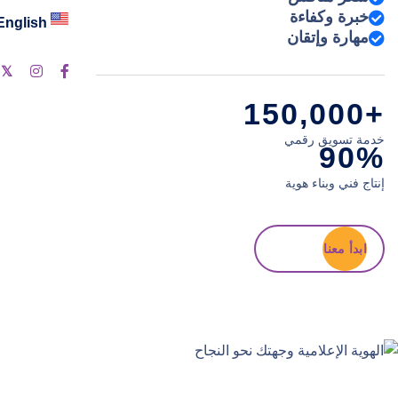
خبرة وكفاءة
English
مهارة وإتقان
+150,000
خدمة تسويق رقمي
90%
إنتاج فني وبناء هوية
ابدأ معنا