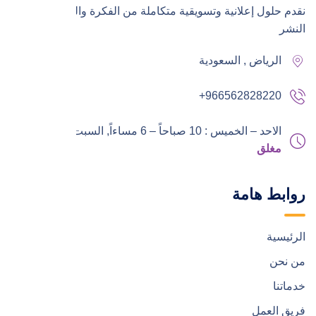
نقدم حلول إعلانية وتسويقية متكاملة من الفكرة والتنفيذ إلى
النشر
الرياض , السعودية
+966562828220
الاحد – الخميس : 10 صباحاً – 6 مساءاً,
السبت – الجمعة :
مغلق
روابط هامة
الرئيسية
من نحن
خدماتنا
فريق العمل