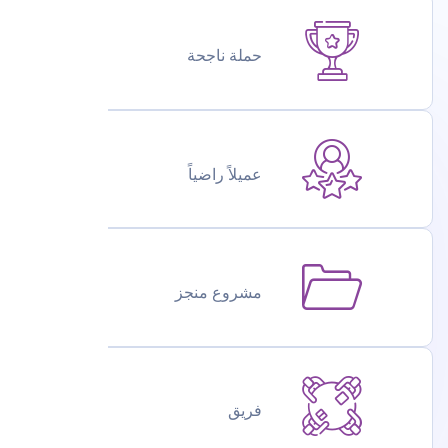
حملة ناجحة
عميلاً راضياً
مشروع منجز
فريق