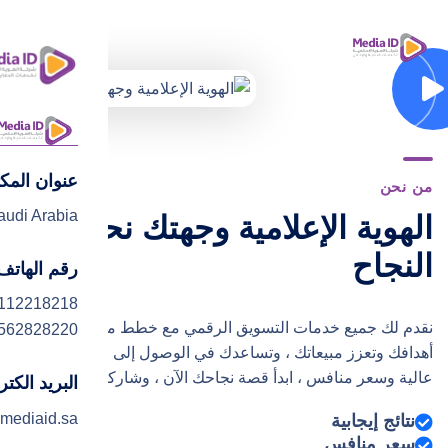
عنوان المك
ا
من نحن
audi Arabia
الهوية الإعلامية وجهتك نحو
ت
النجاح
رقم الهاتف
112218218
نقدم لك جميع خدمات التسويق الرقمي مع خطط مبتكرة تحقق
562828220
أهدافك وتعزز مبيعاتك ، وتساعدك في الوصول إلى النجاح بجودة
عالية وسعر منافس ، ابدأ قصة نجاحك الآن ، وشاركنا التجربة
البريد الكت
mediaid.sa
نتائج إيجابية
سعر منافس